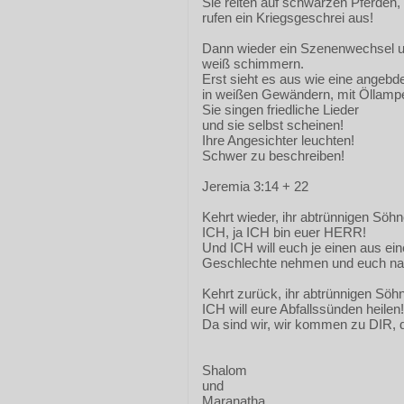
Sie reiten auf schwarzen Pferden,
rufen ein Kriegsgeschrei aus!
Dann wieder ein Szenenwechsel un
weiß schimmern.
Erst sieht es aus wie eine angeb
in weißen Gewändern, mit Öllampe
Sie singen friedliche Lieder
und sie selbst scheinen!
Ihre Angesichter leuchten!
Schwer zu beschreiben!
Jeremia 3:14 + 22
Kehrt wieder, ihr abtrünnigen Söh
ICH, ja ICH bin euer HERR!
Und ICH will euch je einen aus ei
Geschlechte nehmen und euch nac
Kehrt zurück, ihr abtrünnigen Söh
ICH will eure Abfallssünden heilen!
Da sind wir, wir kommen zu DIR,
Shalom
und
Maranatha