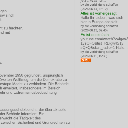
jetzt: Was für...
by die verbindung schaffen
(2026.06.14, 15:12)
egen
Alles ist vorhergesagt
sw sind!
Hallo Ihr Lieben, was sich
t!
hier in Europa abspielt,...
by die verbindung schaffen
ht zu fürchten,
(2026.06.13, 09:45)
nd mit
Es ist so einfach
.
youtube.com/watch?v=igw4
1ysQFQ&list=RDigw4S1y
sQFQ&start_radio=1
Hallo...
by die verbindung schaffen
(2026.06.11, 15:30)
z:
ovember 1950 gegründet, ursprünglich
 Zweiten Weltkrieg, um die Demokratie zu
estapo-Macht zu verhindern. Die Behörde
ch erweitert, insbesondere im Bereich
wehr und Extremismusbeobachtung
rfassungsschutzbericht, der über aktuelle
der Behörde informiert. Ein
rwacht die Tätigkeit des
 zwischen Sicherheit und Grundrechten zu