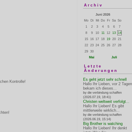
Archiv
Juni 2026
Mo
Di
Mi
Do
Fr
Sa
So
1
2
3
4
5
6
7
8
9
10
11
12
13
14
15
16
17
18
19
20
21
22
23
24
25
26
27
28
29
30
Mai
Juli
Letzte
Änderungen
Es geht jetzt sehr schnell
ichen Kontrolle!
Hallo Ihr Lieben, vor 2 Tagen
bekam ich dieses...
by die verbindung schaffen
(2026.07.19, 18:41)
Christen weltweit verfolgt...
Hallo Ihr Lieben! Es gibt
mittlerweile wirklich...
chten!
by die verbindung schaffen
(2026.06.19, 15:14)
Big Brother is watching
Hallo Ihr Lieben! Ihr denkt