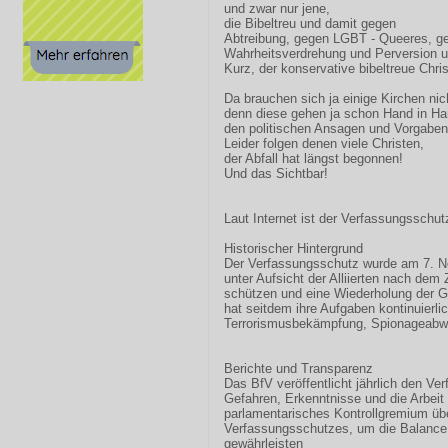
und zwar nur jene,
die Bibeltreu und damit gegen
Abtreibung, gegen LGBT - Queeres, g
Wahrheitsverdrehung und Perversion u
Kurz, der konservative bibeltreue Chris
Da brauchen sich ja einige Kirchen nic
denn diese gehen ja schon Hand in Ha
den politischen Ansagen und Vorgaben
Leider folgen denen viele Christen,
der Abfall hat längst begonnen!
Und das Sichtbar!
Laut Internet ist der Verfassungsschut
Historischer Hintergrund
Der Verfassungsschutz wurde am 7. N
unter Aufsicht der Alliierten nach dem
schützen und eine Wiederholung der G
hat seitdem ihre Aufgaben kontinuierli
Terrorismusbekämpfung, Spionageab
Berichte und Transparenz
Das BfV veröffentlicht jährlich den Ve
Gefahren, Erkenntnisse und die Arbeit 
parlamentarisches Kontrollgremium übe
Verfassungsschutzes, um die Balance
gewährleisten