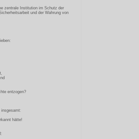
e zentrale Institution im Schutz der
Sicherheitsarbeit und der Wahrung von
ieben:
t,
ind
chte entzogen?
 insgesamt:
rkannt hätte!
R: