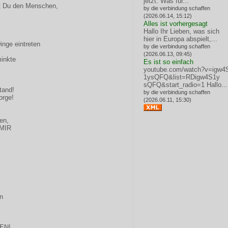
jetzt: Was für...
st Du den Menschen,
by die verbindung schaffen
(2026.06.14, 15:12)
Alles ist vorhergesagt
Hallo Ihr Lieben, was sich
hier in Europa abspielt,...
nge eintreten
by die verbindung schaffen
(2026.06.13, 09:45)
minkte
Es ist so einfach
youtube.com/watch?v=igw4
1ysQFQ&list=RDigw4S1y
sQFQ&start_radio=1
Hallo...
tand!
by die verbindung schaffen
orge!
(2026.06.11, 15:30)
sen,
 MIR
n
EN!