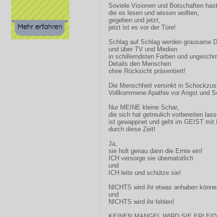
Soviele Visionen und Botschaften ha
die es lesen und wissen wollten,
gegeben und jetzt,
jetzt ist es vor der Türe!
Schlag auf Schlag werden grausame Di
und über TV und Medien
in schillerndsten Farben und ungesch
Details den Menschen
ohne Rücksicht präsentiert!
Die Menschheit versinkt in Schockzus
Vollkommene Apathie vor Angst und S
Nur MEINE kleine Schar,
die sich hat getreulich vorbereiten las
ist gewappnet und geht im GEIST mit
durch diese Zeit!
Ja,
sie holt genau dann die Ernte ein!
ICH versorge sie übernatürlich
und
ICH leite und schütze sie!
NICHTS wird ihr etwas anhaben könne
und
NICHTS wird ihr fehlen!
KEINEN MANGEL WIRD SIE ERLEID