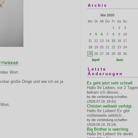
Archiv
Mai 2020
Mo
Di
Mi
Do
Fr
Sa
So
1
2
3
4
5
6
7
8
9
10
11
12
13
14
15
16
17
18
19
20
21
22
23
24
25
26
27
28
29
30
31
April
Juni
IYNr9dnb8
Letzte
ndes Wort.
Änderungen
sbar große Dinge und wie ich es ja
Es geht jetzt sehr schnell
Hallo Ihr Lieben, vor 2 Tagen
bekam ich dieses...
by die verbindung schaffen
(2026.07.19, 18:41)
 Wort,
Christen weltweit verfolgt...
Hallo Ihr Lieben! Es gibt
mittlerweile wirklich...
by die verbindung schaffen
(2026.06.19, 15:14)
Big Brother is watching
Hallo Ihr Lieben! Ihr denkt