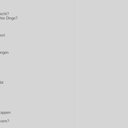
nicht?
chte Dinge?
ern!
ungen
abt
rtappen
 kann?