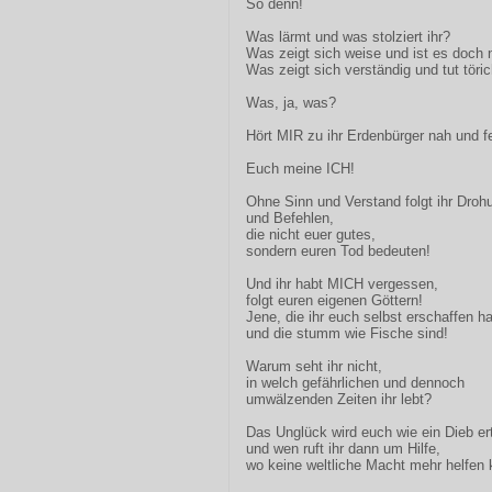
So denn!
Was lärmt und was stolziert ihr?
Was zeigt sich weise und ist es doch 
Was zeigt sich verständig und tut töri
Was, ja, was?
Hört MIR zu ihr Erdenbürger nah und f
Euch meine ICH!
Ohne Sinn und Verstand folgt ihr Droh
und Befehlen,
die nicht euer gutes,
sondern euren Tod bedeuten!
Und ihr habt MICH vergessen,
folgt euren eigenen Göttern!
Jene, die ihr euch selbst erschaffen h
und die stumm wie Fische sind!
Warum seht ihr nicht,
in welch gefährlichen und dennoch
umwälzenden Zeiten ihr lebt?
Das Unglück wird euch wie ein Dieb e
und wen ruft ihr dann um Hilfe,
wo keine weltliche Macht mehr helfen