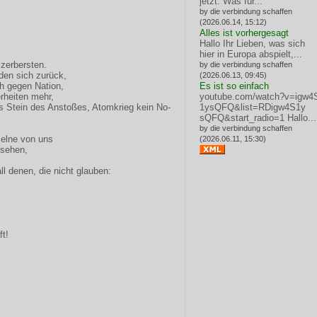
jetzt: Was für...
by die verbindung schaffen
(2026.06.14, 15:12)
Alles ist vorhergesagt
Hallo Ihr Lieben, was sich
hier in Europa abspielt,...
zerbersten.
by die verbindung schaffen
den sich zurück,
(2026.06.13, 09:45)
h gegen Nation,
Es ist so einfach
erheiten mehr,
youtube.com/watch?v=igw4
ls Stein des Anstoßes, Atomkrieg kein No-
1ysQFQ&list=RDigw4S1y
sQFQ&start_radio=1
Hallo...
by die verbindung schaffen
zelne von uns
(2026.06.11, 15:30)
 sehen,
ll denen, die nicht glauben:
ft!