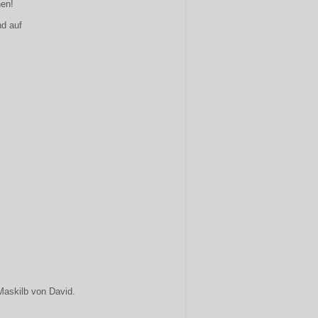
nen!
nd auf
Maskilb von David.