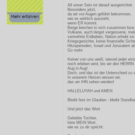
All unser Sein ist darauf ausgerichtet.
Besonders jetzt,
da wir vor Augen geführt bekommen,
wie es wirklich aussieht,
wenn ER kommt.
Berge brechen in sich zusammen bzw 
Vulkane, auch längst vergessene, mel
vermehrte Erdbeben, Nation erhebt sic
Kriegsgerüchte, keine finanzielle Sich
Hitzeperioden, Israel und Jerusalem a
Go mehr.
Keiner von uns weiß, wieviel jeder ein
noch erleben wird, bis wir den HERRN
Aug in Aug!
Doch, und das ist der Unterschied zu a
In unserem Herzen wissen wir,
das wir IHN sehen werden!
HALLELUYAH und AMEN
Bleibt fest im Glauben - bleibt Standha
Und jetzt das Wort
Geliebte Tochter,
höre MEIN Wort,
wie es zu dir spricht: