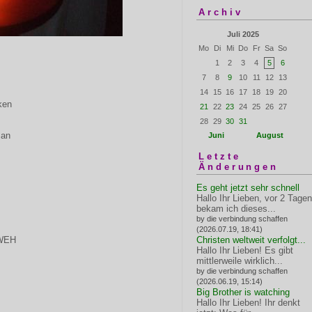
Archiv
Juli 2025
Mo
Di
Mi
Do
Fr
Sa
So
1
2
3
4
5
6
7
8
9
10
11
12
13
14
15
16
17
18
19
20
ken
21
22
23
24
25
26
27
28
29
30
31
 an
Juni
August
Letzte
Änderungen
Es geht jetzt sehr schnell
Hallo Ihr Lieben, vor 2 Tagen
bekam ich dieses...
by die verbindung schaffen
(2026.07.19, 18:41)
HWEH
Christen weltweit verfolgt...
Hallo Ihr Lieben! Es gibt
mittlerweile wirklich...
by die verbindung schaffen
(2026.06.19, 15:14)
Big Brother is watching
Hallo Ihr Lieben! Ihr denkt