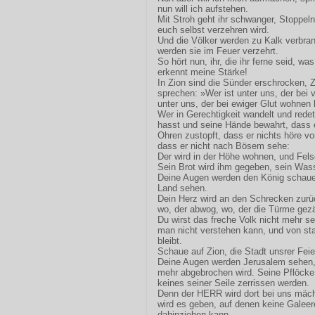
nun will ich aufstehen.
Mit Stroh geht ihr schwanger, Stoppeln 
euch selbst verzehren wird.
Und die Völker werden zu Kalk verbra
werden sie im Feuer verzehrt.
So hört nun, ihr, die ihr ferne seid, wa
erkennt meine Stärke!
In Zion sind die Sünder erschrocken, Zi
sprechen: »Wer ist unter uns, der be
unter uns, der bei ewiger Glut wohnen
Wer in Gerechtigkeit wandelt und rede
hasst und seine Hände bewahrt, dass 
Ohren zustopft, dass er nichts höre vo
dass er nicht nach Bösem sehe:
Der wird in der Höhe wohnen, und Fel
Sein Brot wird ihm gegeben, sein Wass
Deine Augen werden den König schauen 
Land sehen.
Dein Herz wird an den Schrecken zurü
wo, der abwog, wo, der die Türme gezä
Du wirst das freche Volk nicht mehr s
man nicht verstehen kann, und von st
bleibt.
Schaue auf Zion, die Stadt unsrer Feie
Deine Augen werden Jerusalem sehen, 
mehr abgebrochen wird. Seine Pflöcke
keines seiner Seile zerrissen werden.
Denn der HERR wird dort bei uns mäch
wird es geben, auf denen keine Galeer
dahinziehen kann. –