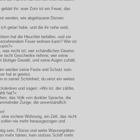
gebärt ihr; euer Zorn ist ein Feuer, das
nnt werden; wie abgehauene Dornen
s ich getan habe, und die ihr nahe seid,
ttern hat die Heuchler befallen, und sie
i verzehrendem Feuer wohnen kann? Wer ist
 kann?«
t, was recht ist; wer schändlichen Gewinn
er nicht Geschenke nehme; wer seine
n blutiger Gewalt, und seine Augen zuhält,
sen werden seine Feste und Schutz sein.
er hat er gewiss.
in seiner Schönheit; du wirst ein weites
ckdenken und sagen: »Wo ist, der zählte,
hlt hat?«
ehen, das Volk von dunkler Sprache, die
ammelnder Zunge, die unverständlich
rn!
eine sichere Wohnung, ein Zelt, das nicht
 sollen nie mehr herausgezogen und
tig sein, Flüsse und weite Wassergräben
en mehr fahren, kein stolzes Schiff mehr