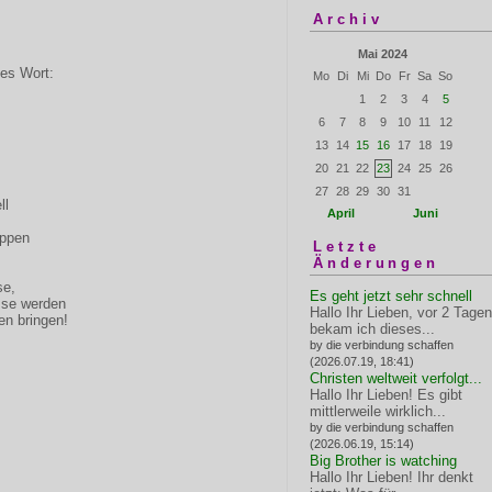
Archiv
Mai 2024
ses Wort:
Mo
Di
Mi
Do
Fr
Sa
So
1
2
3
4
5
6
7
8
9
10
11
12
13
14
15
16
17
18
19
20
21
22
23
24
25
26
27
28
29
30
31
ll
April
Juni
appen
Letzte
Änderungen
se,
Es geht jetzt sehr schnell
sse werden
Hallo Ihr Lieben, vor 2 Tagen
en bringen!
bekam ich dieses...
by die verbindung schaffen
(2026.07.19, 18:41)
Christen weltweit verfolgt...
Hallo Ihr Lieben! Es gibt
mittlerweile wirklich...
by die verbindung schaffen
(2026.06.19, 15:14)
Big Brother is watching
Hallo Ihr Lieben! Ihr denkt