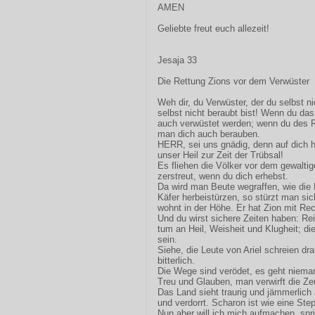
AMEN
Geliebte freut euch allezeit!
Jesaja 33
Die Rettung Zions vor dem Verwüster
Weh dir, du Verwüster, der du selbst n
selbst nicht beraubt bist! Wenn du das
auch verwüstet werden; wenn du des 
man dich auch berauben.
HERR, sei uns gnädig, denn auf dich ha
unser Heil zur Zeit der Trübsal!
Es fliehen die Völker vor dem gewalti
zerstreut, wenn du dich erhebst.
Da wird man Beute wegraffen, wie die
Käfer herbeistürzen, so stürzt man si
wohnt in der Höhe. Er hat Zion mit Rech
Und du wirst sichere Zeiten haben: Re
tum an Heil, Weisheit und Klugheit; d
sein.
Siehe, die Leute von Ariel schreien d
bitterlich.
Die Wege sind verödet, es geht nieman
Treu und Glauben, man verwirft die Z
Das Land sieht traurig und jämmerlich
und verdorrt. Scharon ist wie eine St
Nun aber will ich mich aufmachen, spr