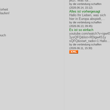
jetzt: Was für...
by die verbindung schaffen
(2026.06.14, 15:12)
orheit
Alles ist vorhergesagt
laufen!
Hallo Ihr Lieben, was sich
hier in Europa abspielt,...
by die verbindung schaffen
(2026.06.13, 09:45)
Es ist so einfach
youtube.com/watch?v=igw4
euch
1ysQFQ&list=RDigw4S1y
sQFQ&start_radio=1
Hallo...
by die verbindung schaffen
(2026.06.11, 15:30)