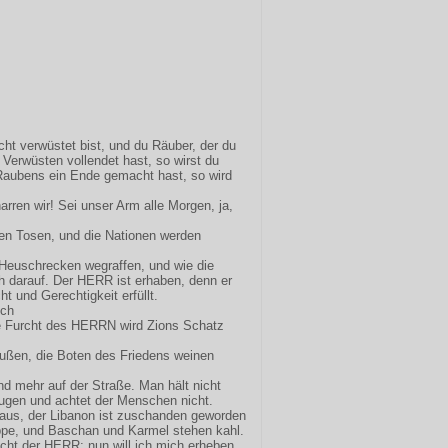
icht verwüstet bist, und du Räuber, der du
 Verwüsten vollendet hast, so wirst du
Raubens ein Ende gemacht hast, so wird
rren wir! Sei unser Arm alle Morgen, ja,
gen Tosen, und die Nationen werden
 Heuschrecken wegraffen, und wie die
ch darauf. Der HERR ist erhaben, denn er
t und Gerechtigkeit erfüllt.
ich
ie Furcht des HERRN wird Zions Schatz
raußen, die Boten des Friedens weinen
d mehr auf der Straße. Man hält nicht
eugen und achtet der Menschen nicht.
 aus, der Libanon ist zuschanden geworden
eppe, und Baschan und Karmel stehen kahl.
icht der HERR; nun will ich mich erheben,