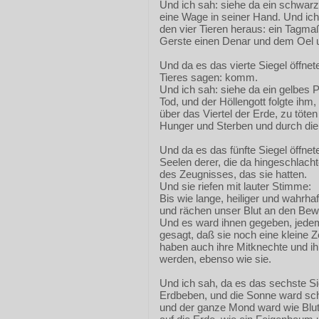
Und ich sah: siehe da ein schwarze
eine Wage in seiner Hand. Und ich
den vier Tieren heraus: ein Tagm
Gerste einen Denar und dem Oel 
Und da es das vierte Siegel öffnet
Tieres sagen: komm.
Und ich sah: siehe da ein gelbes P
Tod, und der Höllengott folgte ih
über das Viertel der Erde, zu töt
Hunger und Sterben und durch die 
Und da es das fünfte Siegel öffnete
Seelen derer, die da hingeschlach
des Zeugnisses, das sie hatten.
Und sie riefen mit lauter Stimme:
Bis wie lange, heiliger und wahrhaft
und rächen unser Blut an den Be
Und es ward ihnen gegeben, jede
gesagt, daß sie noch eine kleine Ze
haben auch ihre Mitknechte und ihr
werden, ebenso wie sie.
Und ich sah, da es das sechste Si
Erdbeben, und die Sonne ward sch
und der ganze Mond ward wie Blut