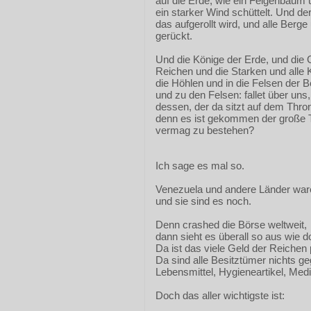
auf die Erde, wie ein Feigenbaum u
ein starker Wind schüttelt. Und 
das aufgerollt wird, und alle Berge
gerückt.
Und die Könige der Erde, und die 
Reichen und die Starken und alle 
die Höhlen und in die Felsen der 
und zu den Felsen: fallet über un
dessen, der da sitzt auf dem Thr
denn es ist gekommen der große T
vermag zu bestehen?
Ich sage es mal so.
Venezuela und andere Länder war
und sie sind es noch.
Denn crashed die Börse weltweit,
dann sieht es überall so aus wie do
Da ist das viele Geld der Reichen 
Da sind alle Besitztümer nichts g
Lebensmittel, Hygieneartikel, Med
Doch das aller wichtigste ist: