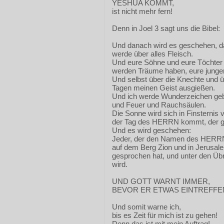
YESHUA KOMMT,
ist nicht mehr fern!
Denn in Joel 3 sagt uns die Bibel:
Und danach wird es geschehen, d
werde über alles Fleisch.
Und eure Söhne und eure Töchter
werden Träume haben, eure junge
Und selbst über die Knechte und ü
Tagen meinen Geist ausgießen.
Und ich werde Wunderzeichen geb
und Feuer und Rauchsäulen.
Die Sonne wird sich in Finsternis
der Tag des HERRN kommt, der gr
Und es wird geschehen:
Jeder, der den Namen des HERRN a
auf dem Berg Zion und in Jerusal
gesprochen hat, und unter den Üb
wird.
UND GOTT WARNT IMMER,
BEVOR ER ETWAS EINTREFFEN
Und somit warne ich,
bis es Zeit für mich ist zu gehen!
Denn das ist mit mein Auftrag!