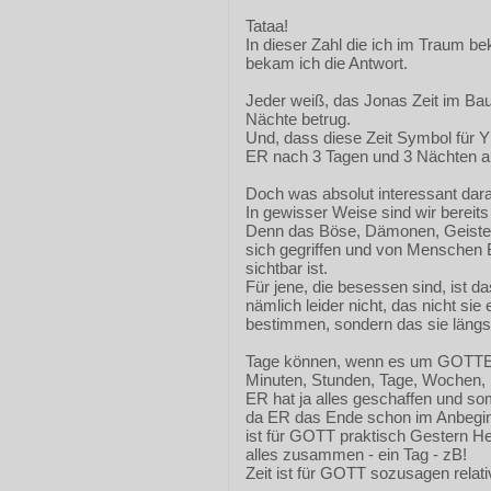
Tataa!
In dieser Zahl die ich im Traum b
bekam ich die Antwort.
Jeder weiß, das Jonas Zeit im Ba
Nächte betrug.
Und, dass diese Zeit Symbol für Y
ER nach 3 Tagen und 3 Nächten au
Doch was absolut interessant dara
In gewisser Weise sind wir bereits
Denn das Böse, Dämonen, Geister u
sich gegriffen und von Menschen B
sichtbar ist.
Für jene, die besessen sind, ist d
nämlich leider nicht, das nicht sie
bestimmen, sondern das sie längs
Tage können, wenn es um GOTTES
Minuten, Stunden, Tage, Wochen, 
ER hat ja alles geschaffen und som
da ER das Ende schon im Anbegin
ist für GOTT praktisch Gestern H
alles zusammen - ein Tag - zB!
Zeit ist für GOTT sozusagen relati