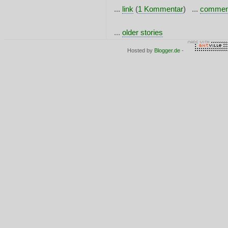
...
link
(
1 Kommentar
) ...
commen
...
older stories
Hosted by
Blogger.de
-