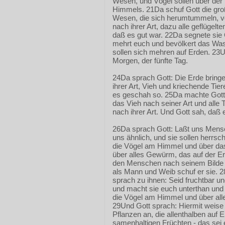
Wesen, und Vögel sollen über der 
Himmels. 21Da schuf Gott die groß
Wesen, die sich herumtummeln, v
nach ihrer Art, dazu alle geflügelte
daß es gut war. 22Da segnete sie 
mehrt euch und bevölkert das Was
sollen sich mehren auf Erden. 2
Morgen, der fünfte Tag.
24Da sprach Gott: Die Erde bring
ihrer Art, Vieh und kriechende Tier
es geschah so. 25Da machte Gott d
das Vieh nach seiner Art und alle 
nach ihrer Art. Und Gott sah, daß 
26Da sprach Gott: Laßt uns Men
uns ähnlich, und sie sollen herrs
die Vögel am Himmel und über das 
über alles Gewürm, das auf der E
den Menschen nach seinem Bilde -
als Mann und Weib schuf er sie. 2
sprach zu ihnen: Seid fruchtbar u
und macht sie euch unterthan und
die Vögel am Himmel und über alle
29Und Gott sprach: Hiermit weise
Pflanzen an, die allenthalben auf
samenhaltigen Früchten - das sei