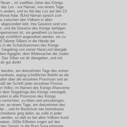
 Nisan -, im zwölften Jahre des Königs
t das Los - vor Haman, von einem Tage
andern, und es fiel das Los auf den 13.
er Monat Adar. 8Und Haman sprach zum
as zwischen den Völkern in allen
 abgesondert lebt; ihre Gesetze sind von
n, und die Gesetze des Königs befolgen
angemessen ist, sie gewähren zu lassen.
e schriftlich angeordnet werden, sie zu
d Talente Silbers in die Hände der
s in die Schatzkammern des Königs
 Siegelring von seiner Hand und übergab
em Agagiter, dem Widersacher der Juden.
Das Silber sei dir übergeben, und mit
dir gut dünkt.
 berufen, am dreizehnten Tage des ersten
rdnete, erging schriftlicher Befehl an die
alter über die einzelnen Provinzen und an
äß der Schrift jeder einzelnen Provinz
en Volks; im Namen des Königs Ahasveros
t dem Siegelringe des Königs versiegelt.
oten in alle Provinzen des Königs
u vernichten, zu töten und umzubringen,
ber, an einem Tage, am dreizehnten des
ar -, und ihr Besitztum wie herrenloses
hreibens ging dahin, es solle in jeder
 werden, so daß es bei allen Völkern kund
 wären. 15Die Eilboten zogen auf den
 das Gesetz in der Burg Susa erlassen