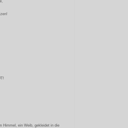
e,
tzen!
T!
 Himmel, ein Weib, gekleidet in die