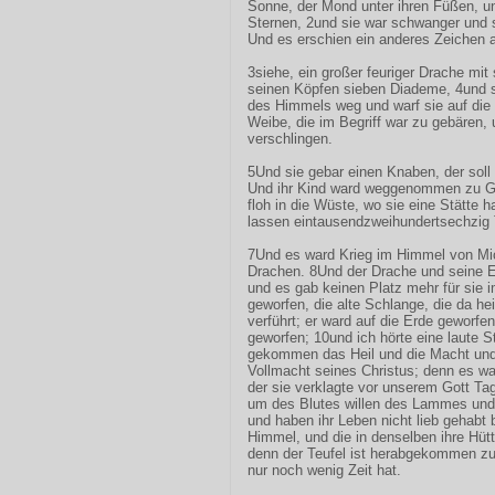
Sonne, der Mond unter ihren Füßen, un
Sternen, 2und sie war schwanger und 
Und es erschien ein anderes Zeichen
3siehe, ein großer feuriger Drache mi
seinen Köpfen sieben Diademe, 4und se
des Himmels weg und warf sie auf die
Weibe, die im Begriff war zu gebären, 
verschlingen.
5Und sie gebar einen Knaben, der soll
Und ihr Kind ward weggenommen zu Go
floh in die Wüste, wo sie eine Stätte h
lassen eintausendzweihundertsechzig 
7Und es ward Krieg im Himmel von Mi
Drachen. 8Und der Drache und seine En
und es gab keinen Platz mehr für sie
geworfen, die alte Schlange, die da he
verführt; er ward auf die Erde geworfe
geworfen; 10und ich hörte eine laute 
gekommen das Heil und die Macht und
Vollmacht seines Christus; denn es wa
der sie verklagte vor unserem Gott Ta
um des Blutes willen des Lammes und 
und haben ihr Leben nicht lieb gehabt 
Himmel, und die in denselben ihre Hü
denn der Teufel ist herabgekommen zu
nur noch wenig Zeit hat.