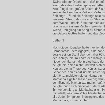
13Und wie der Drache sah, daß er auf 
Weib, das den Knaben geboren hatte.
zwei Flügel des großen Adlers, daß sie
sie gepflegt wird eine Zeit und Zeiten
Schlange. 15Und die Schlange spie 
wie einen Strom, daß sie vom Strome f
dem Weibe, und die Erde that sich auf
Drache aus seinem Rachen geworfen h
Weibe, und gieng hin Krieg zu führen 
die Gebote Gottes halten und das Zeu
Esther 3
Nach diesen Begebenheiten verlieh d
Hamedathas, dem Agagiter, eine hohe 
setzte seinen Stuhl über den aller Für
des Königs, die im Thore des Königs w
nieder vor Haman; denn dies hatte der
beugte die Kniee nicht und warf sich n
Königs, die im Thore des Königs waren
Gebot des Königs? 4Und als sie es tag
sie hörte, meldeten sie es Haman, um
Mardachais gelten lassen werde; denn e
sei. 5Und als Haman wahrnahm, daß M
beugte, noch sich niederwarf, da wurd
ihm verächtlich, an Mardachai allein 
mitgeteilt, welchem Volke Mardachai 
alle Juden im ganzen Königreiche des
Mardachais, zu vernichten.