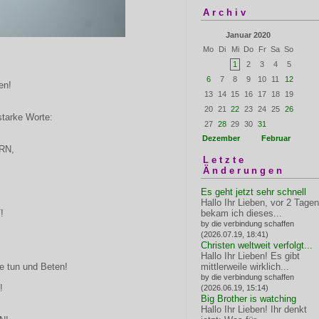
Archiv
Januar 2020
Mo
Di
Mi
Do
Fr
Sa
So
1
2
3
4
5
6
7
8
9
10
11
12
en!
13
14
15
16
17
18
19
20
21
22
23
24
25
26
starke Worte:
27
28
29
30
31
Dezember
Februar
RN,
Letzte
Änderungen
Es geht jetzt sehr schnell
Hallo Ihr Lieben, vor 2 Tagen
!
bekam ich dieses...
by die verbindung schaffen
(2026.07.19, 18:41)
Christen weltweit verfolgt...
Hallo Ihr Lieben! Es gibt
e tun und Beten!
mittlerweile wirklich...
by die verbindung schaffen
!
(2026.06.19, 15:14)
Big Brother is watching
Hallo Ihr Lieben! Ihr denkt