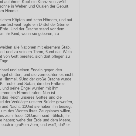
d auf ihrem Kopf ein Kranz von zwölf
schrie in Wehen und Qualen der Geburt.
 am Himmel:
t sieben Köpfen und zehn Hörnern, und auf
in Schweif fegte ein Drittel der Sterne
 Erde. Und der Drache stand vor dem
um ihr Kind, wenn sie geboren, zu
 weiden alle Nationen mit eisernem Stab.
tt und zu seinem Thron; 6und das Weib
at von Gott bereitet, sich dort pflegen zu
Tage.
chael und seinen Engeln gegen den
gel stritten, und sie vermochten es nicht,
 im Himmel. 9Und der große Drache wurde
ißt Teufel und Satan, die den Erdkreis
n, und seine Engel wurden mit ihm
Stimme im Himmel rufen: Nun ist
 das Reich unseres Gottes und die
rd der Verkläger unserer Brüder geworfen,
g und Nacht. 11Und sie haben ihn besiegt
um des Wortes ihres Zeugnisses willen,
bis zum Tode. 12Darum seid fröhlich, ihr
tte haben; wehe der Erde und dem Meere,
 euch in großem Zorn, und weiß, daß er