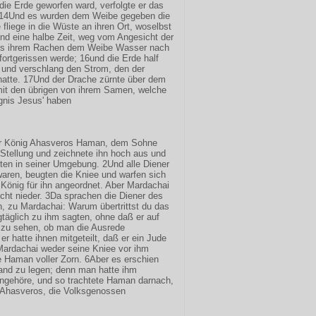
die Erde geworfen ward, verfolgte er das
 14Und es wurden dem Weibe gegeben die
 fliege in die Wüste an ihren Ort, woselbst
 und eine halbe Zeit, weg vom Angesicht der
aus ihrem Rachen dem Weibe Wasser nach
ortgerissen werde; 16und die Erde half
 und verschlang den Strom, den der
atte. 17Und der Drache zürnte über dem
mit den übrigen von ihrem Samen, welche
gnis Jesus' haben
er König Ahasveros Haman, dem Sohne
Stellung und zeichnete ihn hoch aus und
sten in seiner Umgebung. 2Und alle Diener
aren, beugten die Kniee und warfen sich
 König für ihn angeordnet. Aber Mardachai
icht nieder. 3Da sprachen die Diener des
, zu Mardachai: Warum übertrittst du das
täglich zu ihm sagten, ohne daß er auf
 zu sehen, ob man die Ausrede
r hatte ihnen mitgeteilt, daß er ein Jude
ardachai weder seine Kniee vor ihm
e Haman voller Zorn. 6Aber es erschien
Hand zu legen; denn man hatte ihm
angehöre, und so trachtete Haman darnach,
 Ahasveros, die Volksgenossen