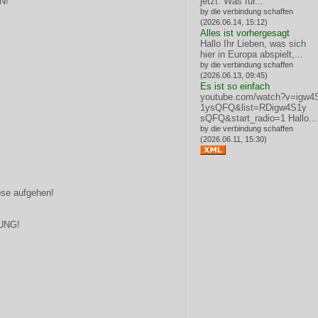
N!
jetzt: Was für...
by die verbindung schaffen
(2026.06.14, 15:12)
Alles ist vorhergesagt
Hallo Ihr Lieben, was sich
hier in Europa abspielt,...
by die verbindung schaffen
(2026.06.13, 09:45)
Es ist so einfach
youtube.com/watch?v=igw4
1ysQFQ&list=RDigw4S1y
sQFQ&start_radio=1
Hallo...
by die verbindung schaffen
(2026.06.11, 15:30)
öse aufgehen!
UNG!