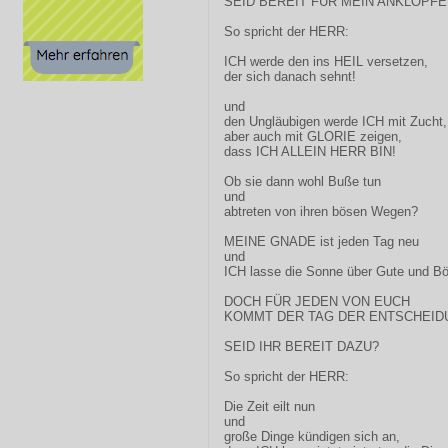
SEID BEREIT FÜR MEIN ANKLOPFE
So spricht der HERR:
ICH werde den ins HEIL versetzen,
der sich danach sehnt!
und
den Ungläubigen werde ICH mit Zucht,
aber auch mit GLORIE zeigen,
dass ICH ALLEIN HERR BIN!
Ob sie dann wohl Buße tun
und
abtreten von ihren bösen Wegen?
MEINE GNADE ist jeden Tag neu
und
ICH lasse die Sonne über Gute und B
DOCH FÜR JEDEN VON EUCH
KOMMT DER TAG DER ENTSCHEID
SEID IHR BEREIT DAZU?
So spricht der HERR:
Die Zeit eilt nun
und
große Dinge kündigen sich an,