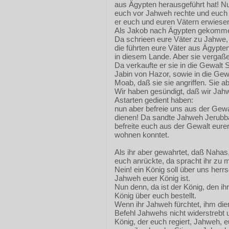
aus Ägypten herausgeführt hat! Nun
euch vor Jahweh rechte und euch 
er euch und euren Vätern erwiesen
Als Jakob nach Ägypten gekommen 
Da schrieen eure Väter zu Jahwe
die führten eure Väter aus Ägypte
in diesem Lande. Aber sie vergaße
Da verkaufte er sie in die Gewalt 
Jabin von Hazor, sowie in die Gewa
Moab, daß sie sie angriffen. Sie a
Wir haben gesündigt, daß wir Jah
Astarten gedient haben:
nun aber befreie uns aus der Gewal
dienen! Da sandte Jahweh Jerubb
befreite euch aus der Gewalt eurer
wohnen konntet.
Als ihr aber gewahrtet, daß Nahas
euch anrückte, da spracht ihr zu m
Nein! ein König soll über uns her
Jahweh euer König ist.
Nun denn, da ist der König, den ih
König über euch bestellt.
Wenn ihr Jahweh fürchtet, ihm di
Befehl Jahwehs nicht widerstrebt u
König, der euch regiert, Jahweh, 