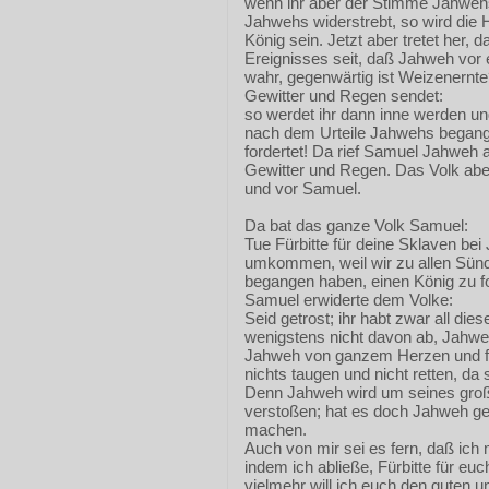
wenn ihr aber der Stimme Jahwehs
Jahwehs widerstrebt, so wird die
König sein. Jetzt aber tretet her, 
Ereignisses seit, daß Jahweh vor
wahr, gegenwärtig ist Weizenernt
Gewitter und Regen sendet:
so werdet ihr dann inne werden un
nach dem Urteile Jahwehs begange
fordertet! Da rief Samuel Jahweh
Gewitter und Regen. Das Volk aber
und vor Samuel.
Da bat das ganze Volk Samuel:
Tue Fürbitte für deine Sklaven bei
umkommen, weil wir zu allen Sün
begangen haben, einen König zu f
Samuel erwiderte dem Volke:
Seid getrost; ihr habt zwar all die
wenigstens nicht davon ab, Jahwe
Jahweh von ganzem Herzen und fol
nichts taugen und nicht retten, da s
Denn Jahweh wird um seines große
verstoßen; hat es doch Jahweh ge
machen.
Auch von mir sei es fern, daß ich
indem ich abließe, Fürbitte für euc
vielmehr will ich euch den guten 