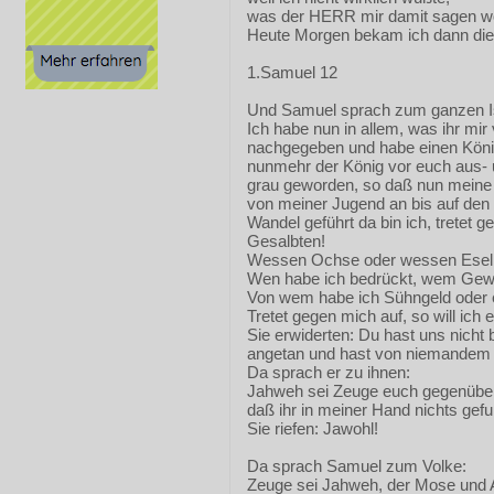
was der HERR mir damit sagen wo
Heute Morgen bekam ich dann dies
1.Samuel 12
Und Samuel sprach zum ganzen Is
Ich habe nun in allem, was ihr mi
nachgegeben und habe einen König
nunmehr der König vor euch aus- u
grau geworden, so daß nun meine 
von meiner Jugend an bis auf den
Wandel geführt da bin ich, tretet
Gesalbten!
Wessen Ochse oder wessen Ese
Wen habe ich bedrückt, wem Gew
Von wem habe ich Sühngeld oder
Tretet gegen mich auf, so will ich
Sie erwiderten: Du hast uns nicht
angetan und hast von niemande
Da sprach er zu ihnen:
Jahweh sei Zeuge euch gegenüber,
daß ihr in meiner Hand nichts gef
Sie riefen: Jawohl!
Da sprach Samuel zum Volke:
Zeuge sei Jahweh, der Mose und A