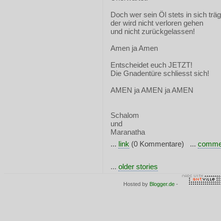
Doch wer sein Öl stets in sich träg
der wird nicht verloren gehen
und nicht zurückgelassen!
Amen ja Amen
Entscheidet euch JETZT!
Die Gnadentüre schliesst sich!
AMEN ja AMEN ja AMEN
Schalom
und
Maranatha
...
link
(0 Kommentare) ...
comme
...
older stories
Hosted by
Blogger.de
-