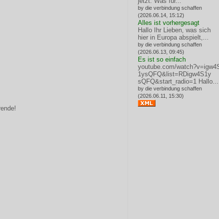
jetzt: Was für...
by die verbindung schaffen
(2026.06.14, 15:12)
Alles ist vorhergesagt
Hallo Ihr Lieben, was sich
hier in Europa abspielt,...
by die verbindung schaffen
(2026.06.13, 09:45)
Es ist so einfach
youtube.com/watch?v=igw4
1ysQFQ&list=RDigw4S1y
sQFQ&start_radio=1
Hallo...
by die verbindung schaffen
(2026.06.11, 15:30)
rende!