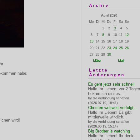
Archiv
April 2020
Mo
Di
Mi
Do
Fr
Sa
So
1
2
3
4
5
6
7
8
9
10
11
12
13
14
15
16
17
18
19
20
21
22
23
24
25
26
27
28
29
30
März
Mai
hr
Letzte
bekommen habe:
Änderungen
Es geht jetzt sehr schnell
Hallo Ihr Lieben, vor 2 Tagen
bekam ich dieses...
by die verbindung schaffen
(2026.07.19, 18:41)
Christen weltweit verfolgt...
Hallo Ihr Lieben! Es gibt
mittlerweile wirklich...
chen wird!
by die verbindung schaffen
(2026.06.19, 15:14)
Big Brother is watching
Hallo Ihr Lieben! Ihr denkt