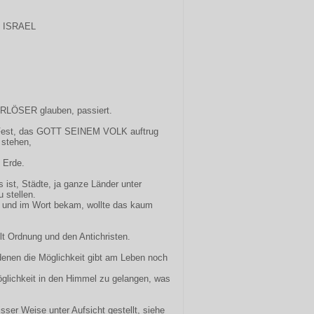
K ISRAEL
LÖSER glauben, passiert.
 Fest, das GOTT SEINEM VOLK auftrug
 stehen,
,
 Erde.
es ist, Städte, ja ganze Länder unter
 stellen.
ah und im Wort bekam, wollte das kaum
lt Ordnung und den Antichristen.
denen die Möglichkeit gibt am Leben noch
öglichkeit in den Himmel zu gelangen, was
ser Weise unter Aufsicht gestellt, siehe