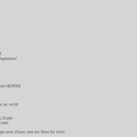
T,
hgeleiten!
 und HERRN!
t es nicht!
u Ende!
Ende!
te eine Vision und ein Wort für mich.