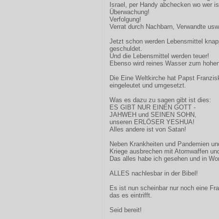
Israel, per Handy abchecken wo wer is
Überwachung!
Verfolgung!
Verrat durch Nachbarn, Verwandte usw
Jetzt schon werden Lebensmittel kna
geschuldet.
Und die Lebensmittel werden teuer!
Ebenso wird reines Wasser zum hohen
Die Eine Weltkirche hat Papst Franzis
eingeleutet und umgesetzt.
Was es dazu zu sagen gibt ist dies:
ES GIBT NUR EINEN GOTT -
JAHWEH und SEINEN SOHN,
unseren ERLÖSER YESHUA!
Alles andere ist von Satan!
Neben Krankheiten und Pandemien und 
Kriege ausbrechen mit Atomwaffen un
Das alles habe ich gesehen und in Wor
ALLES nachlesbar in der Bibel!
Es ist nun scheinbar nur noch eine Fra
das es eintrifft.
Seid bereit!