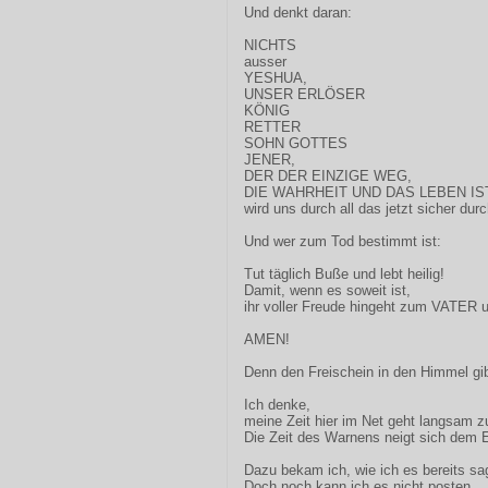
Und denkt daran:
NICHTS
ausser
YESHUA,
UNSER ERLÖSER
KÖNIG
RETTER
SOHN GOTTES
JENER,
DER DER EINZIGE WEG,
DIE WAHRHEIT UND DAS LEBEN IS
wird uns durch all das jetzt sicher durc
Und wer zum Tod bestimmt ist:
Tut täglich Buße und lebt heilig!
Damit, wenn es soweit ist,
ihr voller Freude hingeht zum VATER
AMEN!
Denn den Freischein in den Himmel gib
Ich denke,
meine Zeit hier im Net geht langsam z
Die Zeit des Warnens neigt sich dem 
Dazu bekam ich, wie ich es bereits sag
Doch noch kann ich es nicht posten.