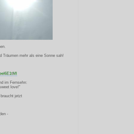
hen.
und Träumen mehr als eine Sonne sah!
eel6E1tMI
lnd im Fernsehn:
sweet love!"
braucht jetzt
den -