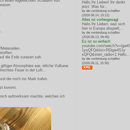
ch einen regelrechten Schwarm von
Hallo Ihr Lieben! Ihr denkt
urasen.
jetzt: Was für...
by die verbindung schaffen
.
(2026.06.14, 15:12)
Alles ist vorhergesagt
Hallo Ihr Lieben, was sich
hier in Europa abspielt,...
.
by die verbindung schaffen
(2026.06.13, 09:45)
Es ist so einfach
youtube.com/watch?v=igw4
n/Meteroiden.
1ysQFQ&list=RDigw4S1y
troffen.
sQFQ&start_radio=1
Hallo...
auf die Erde zurasen sah.
by die verbindung schaffen
.
(2026.06.11, 15:30)
n giftiger Atmosphäre war, etliche Vulkane
rechtes Feuer in der Luft...
und die mich ins Mark trafen.
tzt kommt.
R mich aufmerksam machte, welches ich