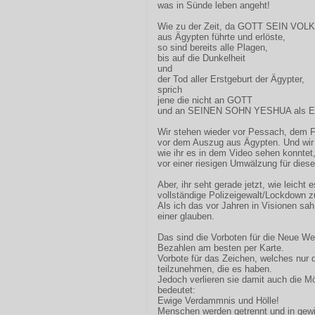
was in Sünde leben angeht!
Wie zu der Zeit, da GOTT SEIN VOL
aus Ägypten führte und erlöste,
so sind bereits alle Plagen,
bis auf die Dunkelheit
und
der Tod aller Erstgeburt der Ägypter,
sprich
jene die nicht an GOTT
und an SEINEN SOHN YESHUA als ER
Wir stehen wieder vor Pessach, dem
vor dem Auszug aus Ägypten. Und wir
wie ihr es in dem Video sehen konntet
vor einer riesigen Umwälzung für diese
Aber, ihr seht gerade jetzt, wie leicht 
vollständige Polizeigewalt/Lockdown zu
Als ich das vor Jahren in Visionen s
einer glauben.
Das sind die Vorboten für die Neue We
Bezahlen am besten per Karte.
Vorbote für das Zeichen, welches nur 
teilzunehmen, die es haben.
Jedoch verlieren sie damit auch die M
bedeutet:
Ewige Verdammnis und Hölle!
Menschen werden getrennt und in gewis