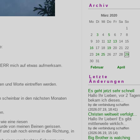
Archiv
März 2020
Mo
Di
Mi
Do
Fr
Sa
So
1
2
3
4
5
6
7
8
9
10
11
12
13
14
15
e:
16
17
18
19
20
21
22
23
24
25
26
27
28
29
30
31
HERR mich auf etwas aufmerksam.
Februar
April
Letzte
Änderungen
nen und Worte eintreffen werden.
Es geht jetzt sehr schnell
Hallo Ihr Lieben, vor 2 Tagen
ich scheinbar in den nächsten Monaten
bekam ich dieses...
by die verbindung schaffen
(2026.07.19, 18:41)
en.
Christen weltweit verfolgt...
Hallo Ihr Lieben! Es gibt
 wie eine riesen
mittlerweile wirklich...
urde von meinen Beinen gerissen.
by die verbindung schaffen
f und sah noch einmal in die Richtung, in
(2026.06.19, 15:14)
Big Brother is watching