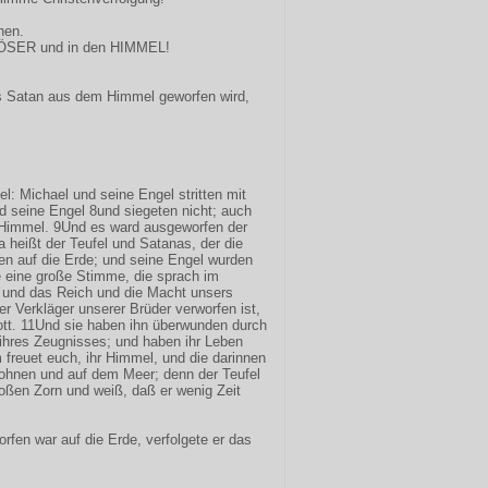
hen.
ÖSER und in den HIMMEL!
 Satan aus dem Himmel geworfen wird,
l: Michael und seine Engel stritten mit
d seine Engel 8und siegeten nicht; auch
m Himmel. 9Und es ward ausgeworfen der
a heißt der Teufel und Satanas, der die
en auf die Erde; und seine Engel wurden
e eine große Stimme, die sprach im
t und das Reich und die Macht unsers
er Verkläger unserer Brüder verworfen ist,
ott. 11Und sie haben ihn überwunden durch
hres Zeugnisses; und haben ihr Leben
 freuet euch, ihr Himmel, und die darinnen
ohnen und auf dem Meer; denn der Teufel
oßen Zorn und weiß, daß er wenig Zeit
rfen war auf die Erde, verfolgete er das