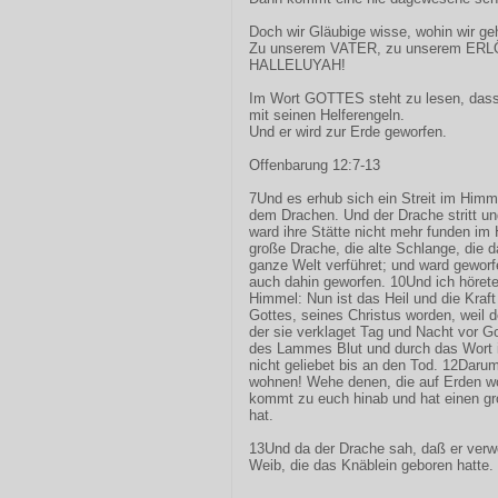
Doch wir Gläubige wisse, wohin wir ge
Zu unserem VATER, zu unserem ERL
HALLELUYAH!
Im Wort GOTTES steht zu lesen, dass
mit seinen Helferengeln.
Und er wird zur Erde geworfen.
Offenbarung 12:7-13
7Und es erhub sich ein Streit im Himme
dem Drachen. Und der Drache stritt un
ward ihre Stätte nicht mehr funden i
große Drache, die alte Schlange, die d
ganze Welt verführet; und ward geworf
auch dahin geworfen. 10Und ich höret
Himmel: Nun ist das Heil und die Kraf
Gottes, seines Christus worden, weil d
der sie verklaget Tag und Nacht vor G
des Lammes Blut und durch das Wort i
nicht geliebet bis an den Tod. 12Darum
wohnen! Wehe denen, die auf Erden w
kommt zu euch hinab und hat einen gr
hat.
13Und da der Drache sah, daß er verwo
Weib, die das Knäblein geboren hatte.