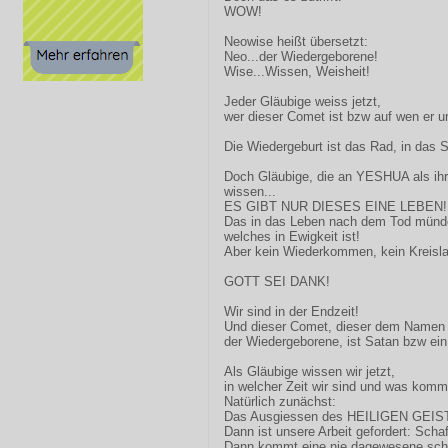
WOW!
Neowise heißt übersetzt:
Neo...der Wiedergeborene!
Wise...Wissen, Weisheit!
Jeder Gläubige weiss jetzt,
wer dieser Comet ist bzw auf wen er u
Die Wiedergeburt ist das Rad, in das S
Doch Gläubige, die an YESHUA als 
wissen...
ES GIBT NUR DIESES EINE LEBEN!
Das in das Leben nach dem Tod münd
welches in Ewigkeit ist!
Aber kein Wiederkommen, kein Kreisla
GOTT SEI DANK!
Wir sind in der Endzeit!
Und dieser Comet, dieser dem Name
der Wiedergeborene, ist Satan bzw ein
Als Gläubige wissen wir jetzt,
in welcher Zeit wir sind und was komm
Natürlich zunächst:
Das Ausgiessen des HEILIGEN GEISTE
Dann ist unsere Arbeit gefordert: Sch
Dann kommt eine nie dagewesene schl