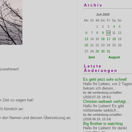
Archiv
Juli 2020
Mo
Di
Mi
Do
Fr
Sa
So
1
2
3
4
5
6
7
8
9
10
11
12
13
14
15
16
17
18
19
20
21
22
23
24
25
26
27
28
29
30
31
Juni
August
Letzte
t zunehmen!
Änderungen
Es geht jetzt sehr schnell
Hallo Ihr Lieben, vor 2 Tagen
bekam ich dieses...
by die verbindung schaffen
(2026.07.19, 18:41)
r Zeit zu sagen hat!
Christen weltweit verfolgt...
Hallo Ihr Lieben! Es gibt
ch förmlich an:
mittlerweile wirklich...
by die verbindung schaffen
er den Namen und dessen Übersetzung an.
(2026.06.19, 15:14)
Big Brother is watching
Hallo Ihr Lieben! Ihr denkt