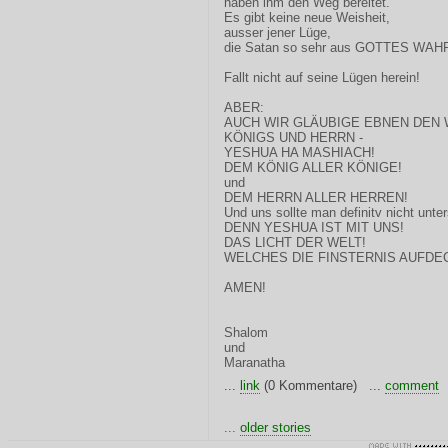
haben ihm den Weg bereitet.
Es gibt keine neue Weisheit,
ausser jener Lüge,
die Satan so sehr aus GOTTES WAHRH
Fallt nicht auf seine Lügen herein!
ABER:
AUCH WIR GLÄUBIGE EBNEN DEN
KÖNIGS UND HERRN -
YESHUA HA MASHIACH!
DEM KÖNIG ALLER KÖNIGE!
und
DEM HERRN ALLER HERREN!
Und uns sollte man definitv nicht unte
DENN YESHUA IST MIT UNS!
DAS LICHT DER WELT!
WELCHES DIE FINSTERNIS AUFDE
AMEN!
Shalom
und
Maranatha
...
link
(0 Kommentare) ...
comment
...
older stories