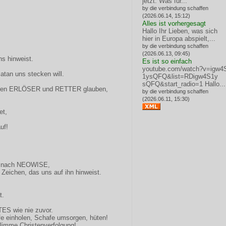
jetzt: Was für...
by die verbindung schaffen
(2026.06.14, 15:12)
Alles ist vorhergesagt
Hallo Ihr Lieben, was sich
hier in Europa abspielt,...
by die verbindung schaffen
(2026.06.13, 09:45)
ns hinweist.
Es ist so einfach
youtube.com/watch?v=igw4
atan uns stecken will.
1ysQFQ&list=RDigw4S1y
sQFQ&start_radio=1
Hallo...
ihren ERLÖSER und RETTER glauben,
by die verbindung schaffen
(2026.06.11, 15:30)
et,
uf!
n nach NEOWISE,
 Zeichen, das uns auf ihn hinweist.
t.
S wie nie zuvor.
afe einholen, Schafe umsorgen, hüten!
imme Christenverfolgung!